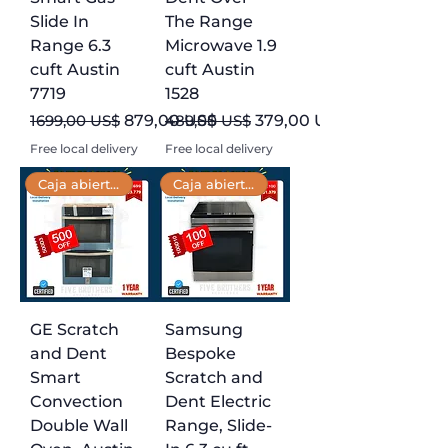
Slide In
The Range
Range 6.3
Microwave 1.9
cuft Austin
cuft Austin
7719
1528
Precio
Precio de oferta
Precio
Precio de oferta
1699,00 US$
879,00 US$
489,00 US$
379,00 US$
Free local delivery
Free local delivery
Caja abierta 📦
Caja abierta 📦
GE Scratch
Samsung
and Dent
Bespoke
Smart
Scratch and
Convection
Dent Electric
Double Wall
Range, Slide-