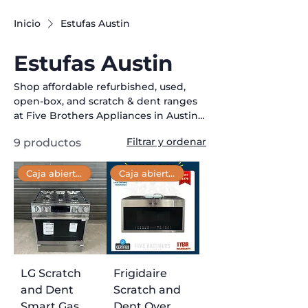
Inicio
Estufas Austin
Estufas Austin
Shop affordable refurbished, used,
open-box, and scratch & dent ranges
at Five Brothers Appliances in Austin,
TX. Our collection features top-quality
Filtrar y ordenar
9 productos
gas and electric ranges from leading
brands, with styles to suit any kitchen.
Each stove is thoroughly inspected to
Caja abierta 📦
Caja abierta 📦
ensure excellent performance and
comes backed by a full 1-year
warranty. With unbeatable prices, you
can upgrade your cooking experience
without exceeding your budget. Find
the perfect range today and enjoy
LG Scratch
Frigidaire
high-quality appliances at a fraction of
the cost.
and Dent
Scratch and
Smart Gas
Dent Over