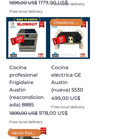
Precio
Precio de oferta
1699,00 US$
1179,00 US$
Free local delivery
Free local delivery
Clearance Till Dec 30th
Cocina
Cocina
profesional
eléctrica GE
Frigidaire
Austin
Austin
(nueva) 5530
(reacondicion
Precio
499,00 US$
ada) 8885
Free local delivery
Precio
Precio de oferta
1899,00 US$
978,00 US$
Free local delivery
Venta flash ⚡️