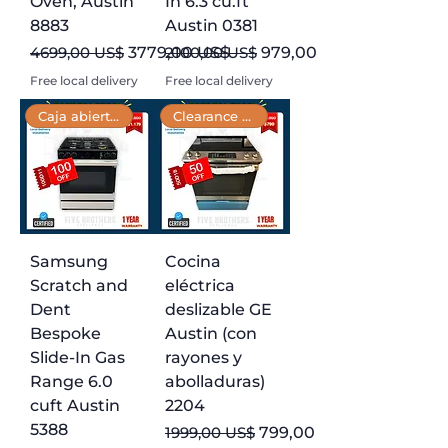
Oven, Austin
In 6.3 cu.ft
8883
Austin 0381
Precio
Precio de oferta
Precio
Precio de oferta
4699,00 US$
3779,00 US$
2100,00 US$
979,00 US$
Free local delivery
Free local delivery
Caja abierta 📦
Clearance Till Jan 30th
Samsung
Cocina
Scratch and
eléctrica
Dent
deslizable GE
Bespoke
Austin (con
Slide-In Gas
rayones y
Range 6.0
abolladuras)
cuft Austin
2204
5388
Precio
Precio de oferta
1999,00 US$
799,00 US$