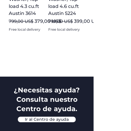
solución perfecta para sus
load 4.3 cu.ft
load 4.6 cu.ft
necesidades.
Austin 3614
Austin 5224
Precio
Precio de oferta
Precio
Precio de oferta
799,00 US$
379,00 US$
799,00 US$
399,00 US$
Free local delivery
Free local delivery
¿Necesitas ayuda?
Consulta nuestro
Centro de ayuda.
Ir al Centro de ayuda