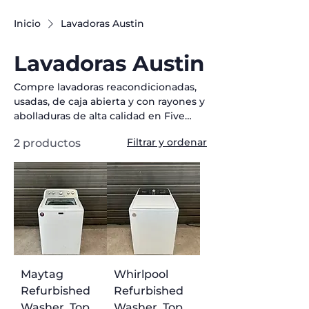
Inicio
Lavadoras Austin
Lavadoras Austin
Compre lavadoras reacondicionadas,
usadas, de caja abierta y con rayones y
abolladuras de alta calidad en Five
Brothers Appliance en Austin, TX.
Filtrar y ordenar
2 productos
Nuestra colección incluye modelos de
carga superior, carga frontal y de alta
eficiencia de marcas confiables, todos
a precios inmejorables. Cada lavadora
se somete a rigurosas pruebas para
garantizar un excelente rendimiento y
confiabilidad, brindándole una
funcionalidad premium a un precio
mucho menor. Ya sea que esté
Maytag
Whirlpool
renovando su lavandería o
reemplazando una lavadora rota,
Refurbished
Refurbished
nuestra selección económica tiene la
Washer, Top
Washer, Top