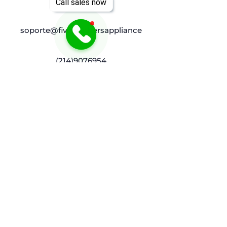
Call sales now
soporte@fivebrothersappliance
s
(214)9076954
Política
Envíos y devoluciones
Términos y condiciones
Escudo de los Cinco Hermanos
Preguntas frecuentes
Atención al cliente
Contáctenos
Centro de ayuda
Servicios
Sobre nosotros